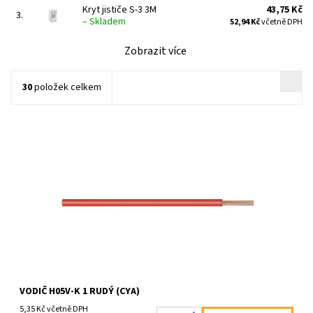
Kryt jističe S-3 3M
43,75 Kč
3.
–
Skladem
52,94 Kč
včetně DPH
Zobrazit více
30
položek celkem
Dostupnost:
Skladem
Kód:
1301
VODIČ H05V-K 1 RUDÝ (CYA)
5,35 Kč včetně DPH