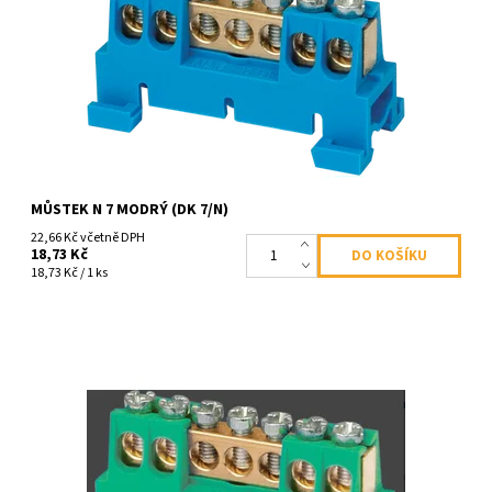
Dostupnost:
Skladem
Kód:
1325
MŮSTEK N 7 MODRÝ (DK 7/N)
22,66 Kč včetně DPH
18,73 Kč
18,73 Kč / 1 ks
Propojovací můstek 7 svorek, zelený PE, maximální průřez
pevného vodiče 16mm2, 660V, 63A (DK 7/Z).
Dostupnost:
Skladem
Kód:
1322