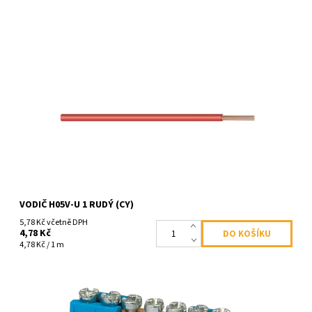
Dostupnost:
Skladem
Kód:
1277
VODIČ H05V-U 1 RUDÝ (CY)
5,78 Kč včetně DPH
4,78 Kč
4,78 Kč / 1 m
Propojovací můstek 7 svorek, modrý N, maximální průřez
pevného vodiče 16mm2, 660V, 63A (DK 7/N)