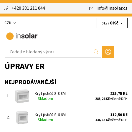
+420 381 211 044
info
@
insolar.cz
0 Kč
CZK
0 ks /
ÚPRAVY ER
NEJPRODÁVANĚJŠÍ
Kryt jističů S-8 8M
235,75 Kč
1.
–
Skladem
285,26 Kč
včetně DPH
Kryt jističů S-6 6M
112,50 Kč
2.
–
Skladem
136,13 Kč
včetně DPH