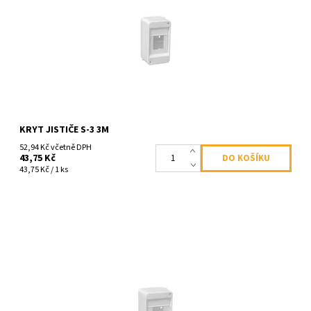
KRYT JISTIČE S-3 3M
52,94 Kč včetně DPH
43,75 Kč
43,75 Kč / 1 ks
Kryt jističů 4 modulový, TB34 (S-4)
Dostupnost:
Skladem
Kód:
1328