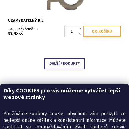
UZAMYKATELNÝ DÍL
105,81 Kč včetně DPH
87,45 Kč
DALŠÍ PRODUKTY
Díky COOKIES pro vás můžeme vytvářet lepší
Následující
webové stránky
1
2
3
Používáme soubory cookie, abychom vám poskytli co
nejlepší online zážitek a konzistentní informace. Můžete
souhlasit se shromažďováním všech souborů cookie