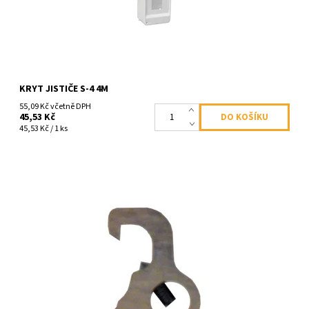
KRYT JISTIČE S-4 4M
55,09 Kč včetně DPH
45,53 Kč
45,53 Kč / 1 ks
Dostupnost:
Skladem
Kód:
1184