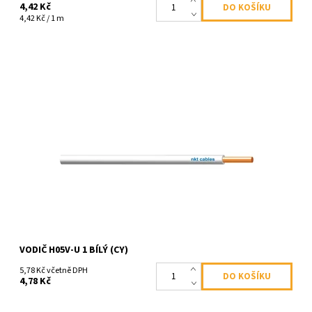
4,42 Kč
4,42 Kč / 1 m
Dostupnost:
Skladem
Kód:
1280
VODIČ H05V-U 1 BÍLÝ (CY)
5,78 Kč včetně DPH
4,78 Kč