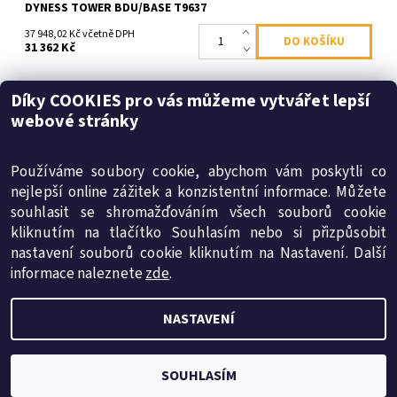
DYNESS TOWER BDU/BASE T9637
37 948,02 Kč včetně DPH
31 362 Kč
Díky COOKIES pro vás můžeme vytvářet lepší
webové stránky
FOTOVOLTAICKÉ PANELY,
FOTOVOLTAIKA - INSOLAR.CZ
Používáme soubory cookie, abychom vám poskytli co
nejlepší online zážitek a konzistentní informace. Můžete
souhlasit se shromažďováním všech souborů cookie
kliknutím na tlačítko Souhlasím nebo si přizpůsobit
SMT-energy s.r.o.
|
Obchodní podmínky
|
Reklamační řád
nastavení souborů cookie kliknutím na Nastavení. Další
|
Ochrana osobních údajů
|
Cookies
informace naleznete
zde
.
NASTAVENÍ
2026 © internetový obchod insolar.cz, všechna práva vyhrazena
Vytvořil Shoptet
SOUHLASÍM