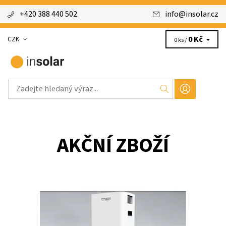
+420 388 440 502
info
@
insolar.cz
0 Kč
CZK
0 ks /
AKČNÍ ZBOŽÍ
Dyness Tower Battery Module HV9637; HV Battery LiFePO, 96V,
3.55 KWh, více než 6 000 ( 95% vybití ). Záruka 10 let (7 + 3 roky po
registraci)....
Dostupnost:
Skladem >100 ks