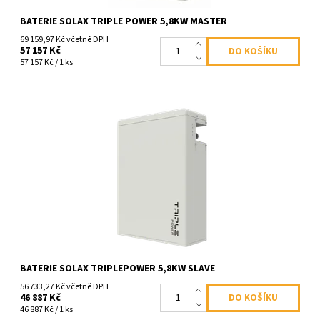
BATERIE SOLAX TRIPLE POWER 5,8KW MASTER
69 159,97 Kč včetně DPH
57 157 Kč
57 157 Kč / 1 ks
Baterie pro jednofázové a třífázové hybridní měniče Solax. Tuto
baterii je možné připojit bez BMS a to k baterii Master. Solax
Triple Power...
Dostupnost:
Momentálně nedostupné >100 ks
Kód:
1377
BATERIE SOLAX TRIPLEPOWER 5,8KW SLAVE
56 733,27 Kč včetně DPH
46 887 Kč
46 887 Kč / 1 ks