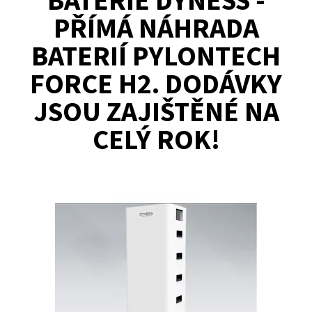
BATERIE DYNESS -
PŘÍMÁ NÁHRADA
BATERIÍ PYLONTECH
FORCE H2. DODÁVKY
JSOU ZAJIŠTĚNÉ NA
CELÝ ROK!
Dyness Tower Battery Module HV9637; HV Battery LiFePO, 96V,
3.55 KWh, více než 6 000 ( 95% vybití ). Záruka 10 let (7 + 3 roky po
registraci)....
Dostupnost:
Skladem >100 ks
Kód:
896