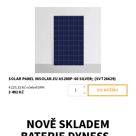
Polykrystalický solární panel s výkonem 280 Wp, 60
článků, účinnost 18,2 %, stříbrný rám.
Dostupnost:
Skladem >100 ks
Kód:
AS280P-60
SOLAR PANEL INSOLAR.EU AS280P-60 SILVER; (SVT26629)
4 225,32 Kč včetně DPH
3 492 Kč
NOVĚ SKLADEM