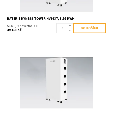
BATERIE DYNESS TOWER HV9637, 3,55 KWH
59 426,73 Kč včetně DPH
49 113 Kč
Řídící modul BMS pro Dyness Tower
Dostupnost:
Skladem >100 ks
Kód:
897