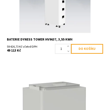
Kód:
896
BATERIE DYNESS TOWER HV9637, 3,55 KWH
59 426,73 Kč včetně DPH
49 113 Kč
PYLONTECH FORCE H2 - FH9637M Výkon modulu - 3,556 kW
Výkonné vysokonapěťové, modulové baterie Pylontech Force H2
disponují výkonem 3,556 kW a...
Dostupnost:
Skladem >100 ks
Kód:
FORCEH2