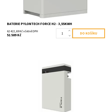
BATERIE PYLONTECH FORCE H2 - 3,55KWH
62 422,69 Kč včetně DPH
51 589 Kč
Tato baterie obsahuje BMS modul, je určená k jednofázovým a
třífázovým měničům Solax. Solax Power je kombinovatelný s
vysokonapěťovými bateriemi...
Dostupnost:
Skladem >100 ks
Kód:
1383