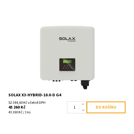
Elektroměr NENÍ v obsahu dodávky. Solax pocket wifi 3.0 NENÍ v
obsahu balení. Tento měnič disponuje rychlým nabíjením a
vysokým výkonem.
Dostupnost:
Skladem >100 ks
Kód:
944
SOLAX X3-HYBRID-10.0-D G4
52 344,60 Kč včetně DPH
43 260 Kč
43 260 Kč / 1 ks