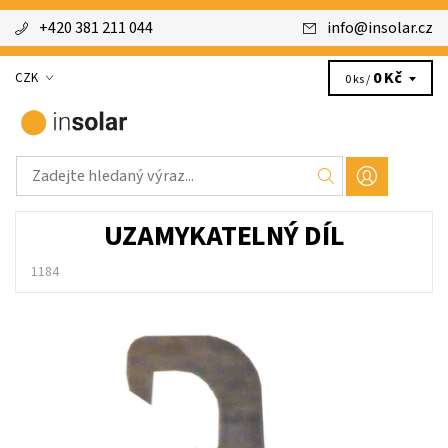
+420 381 211 044
info
@
insolar.cz
0 Kč
CZK
0 ks /
UZAMYKATELNÝ DÍL
1184