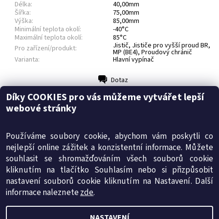
Délka:
40,00mm
Šířka:
75,00mm
Výška:
85,00mm
Minimální teplota okolí:
-40°C
Maximální teplota okolí:
85°C
Jistič, Jističe pro vyšší proud BR,
Pro zařízení/produkt:
MP (BE4), Proudový chránič
Varianta:
Hlavní vypínač
Dotaz
Tisk
Díky COOKIES pro vás můžeme vytvářet lepší
Soubory
webové stránky
Diskuze
Technický list (146.8 kB)
Buďte první, kdo napíše příspěvek k této položce.
Používáme soubory cookie, abychom vám poskytli co
Přidat komentář
nejlepší online zážitek a konzistentní informace. Můžete
souhlasit se shromažďováním všech souborů cookie
kliknutím na tlačítko Souhlasím nebo si přizpůsobit
SMT-energy s.r.o.
|
Obchodní podmínky
|
Reklamační řád
nastavení souborů cookie kliknutím na Nastavení. Další
|
Ochrana osobních údajů
|
Cookies
informace naleznete
zde
.
NASTAVENÍ