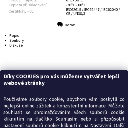
Pracovní teploty:
0°C - 50°C
Teplota při skladování:
-20°C - 60°C
IEC62619 / IEC62447 / IEC62040 /
Certifikáty - UL:
CE / UN38,3
Dotaz
Tisk
Popis
Soubory
Diskuze
Díky COOKIES pro vás můžeme vytvářet lepší
webové stránky
Baterie Pylontech Force H2 (2.2 MB)
Buďte první, kdo napíše příspěvek k této položce.
Používáme soubory cookie, abychom vám poskytli co
Přidat komentář
nejlepší online zážitek a konzistentní informace. Můžete
souhlasit se shromažďováním všech souborů cookie
kliknutím na tlačítko Souhlasím nebo si přizpůsobit
SMT-energy s.r.o.
|
Obchodní podmínky
|
Reklamační řád
nastavení souborů cookie kliknutím na Nastavení. Další
|
Ochrana osobních údajů
|
Cookies