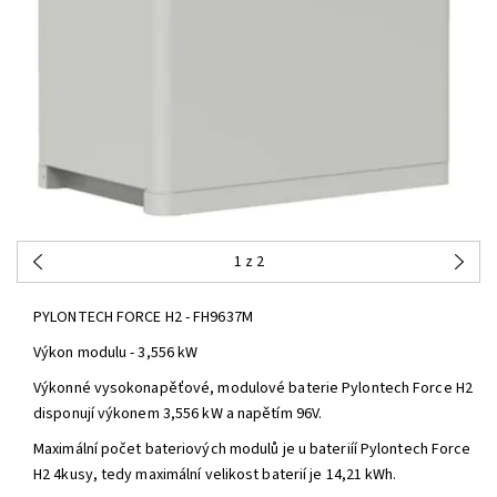
1
z 2
PYLONTECH FORCE H2 - FH9637M
Výkon modulu - 3,556 kW
Výkonné vysokonapěťové, modulové baterie Pylontech Force H2
disponují výkonem 3,556 kW a napětím 96V.
Maximální počet bateriových modulů je u bateriíí Pylontech Force
H2 4kusy, tedy maximální velikost baterií je 14,21 kWh.