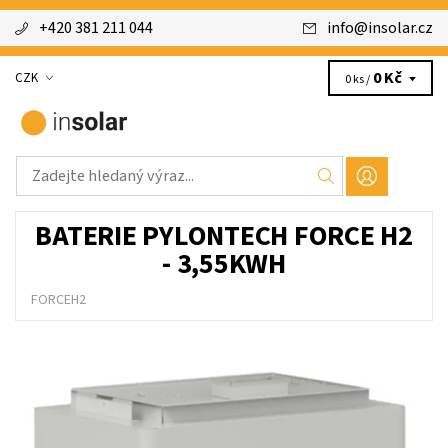
+420 381 211 044
info
@
insolar.cz
0 Kč
CZK
0 ks /
BATERIE PYLONTECH FORCE H2
- 3,55KWH
FORCEH2