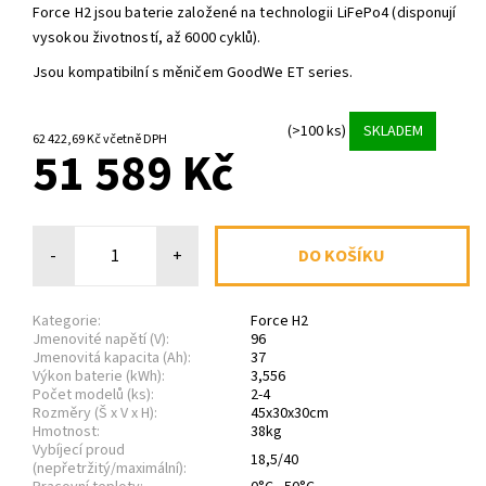
Force H2 jsou baterie založené na technologii LiFePo4 (disponují
vysokou životností, až 6000 cyklů).
Jsou kompatibilní s měničem GoodWe ET series.
(>100 ks)
SKLADEM
62 422,69 Kč včetně DPH
51 589 Kč
-
+
Kategorie:
Force H2
Jmenovité napětí (V):
96
Jmenovitá kapacita (Ah):
37
Výkon baterie (kWh):
3,556
Počet modelů (ks):
2-4
Rozměry (Š x V x H):
45x30x30cm
Hmotnost:
38kg
Vybíjecí proud
18,5/40
(nepřetržitý/maximální):