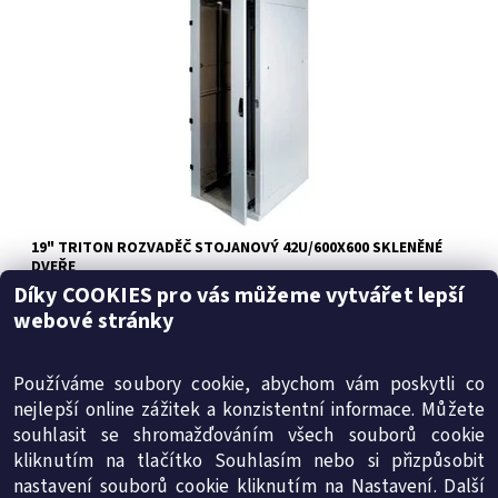
11.398.139, ze dne 14. 2. 2018 a plně odpovídá ČSN EN 62208
ed.2:2012(EN...
Dostupnost:
Skladem
Kód:
CARMA42A66
19" TRITON ROZVADĚČ STOJANOVÝ 42U/600X600 SKLENĚNÉ
DVEŘE
Díky COOKIES pro vás můžeme vytvářet lepší
13 310 Kč včetně DPH
11 000 Kč
webové stránky
11 000 Kč / 1 ks
Používáme soubory cookie, abychom vám poskytli co
nejlepší online zážitek a konzistentní informace. Můžete
souhlasit se shromažďováním všech souborů cookie
kliknutím na tlačítko Souhlasím nebo si přizpůsobit
SMT-energy s.r.o.
|
Obchodní podmínky
|
Reklamační řád
nastavení souborů cookie kliknutím na Nastavení. Další
|
Ochrana osobních údajů
|
Cookies