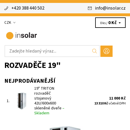
+420 388 440 502
info
@
insolar.cz
0 Kč
CZK
0 ks /
ROZVADĚČE 19"
NEJPRODÁVANĚJŠÍ
19" TRITON
rozvaděč
stojanový
11 000 Kč
1.
42U/600x600
13 310 Kč
včetně DPH
skleněné dveře
–
Skladem
Tento výrobek je certifikován TÜV SÜD Czech, certifikát číslo