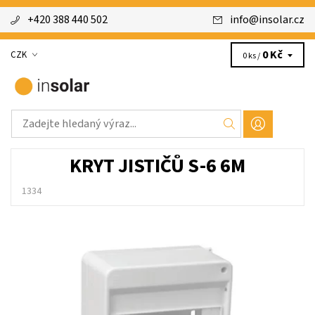
+420 388 440 502
info
@
insolar.cz
0 Kč
CZK
0 ks /
KRYT JISTIČŮ S-6 6M
1334