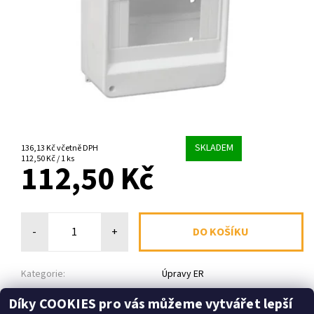
SKLADEM
136,13 Kč včetně DPH
112,50 Kč / 1 ks
112,50 Kč
-
+
Kategorie:
Úpravy ER
Díky COOKIES pro vás můžeme vytvářet lepší
Dotaz