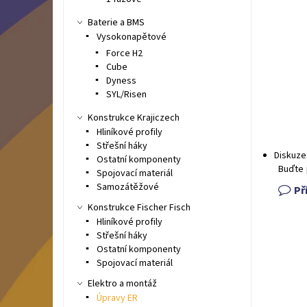
Baterie a BMS
Vysokonapětové
Force H2
Cube
Dyness
SYL/Risen
Konstrukce Krajiczech
Hliníkové profily
Střešní háky
Diskuze
Ostatní komponenty
Buďte 
Spojovací materiál
Samozátěžové
Př
Konstrukce Fischer Fisch
Hliníkové profily
Střešní háky
Ostatní komponenty
Spojovací materiál
Elektro a montáž
Úpravy ER