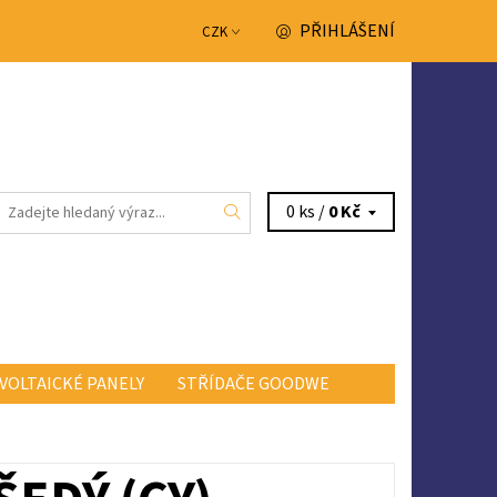
PŘIHLÁŠENÍ
CZK
0 ks /
0 Kč
VOLTAICKÉ PANELY
STŘÍDAČE GOODWE
NTAKTY
OBCHODNÍ PODMÍNKY