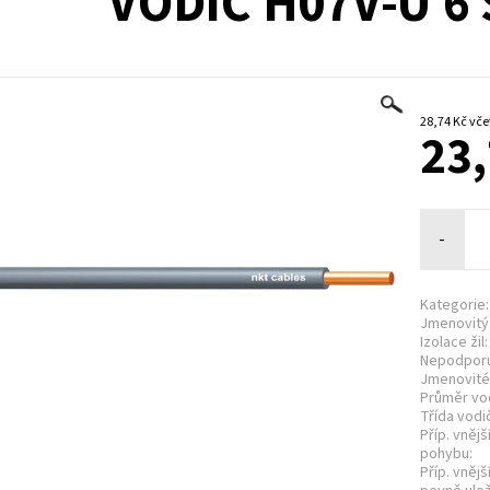
VODIČ H07V-U 6 
28,74 
23,
-
Kategorie:
Jmenovitý 
Izolace žil:
Nepodporuj
Jmenovité 
Průměr vo
Třída vodi
Příp. vnějš
pohybu:
Příp. vnějš