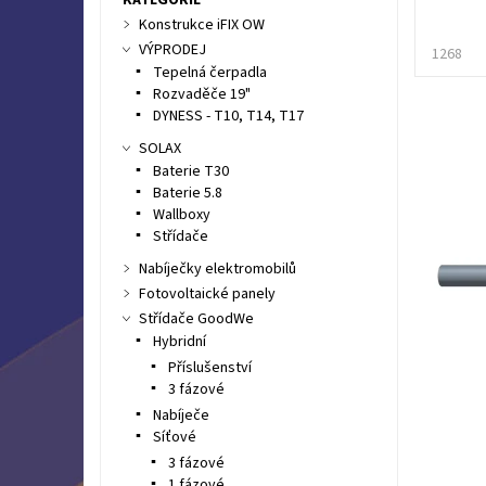
Konstrukce iFIX OW
VÝPRODEJ
1268
Tepelná čerpadla
Rozvaděče 19"
DYNESS - T10, T14, T17
SOLAX
Baterie T30
Baterie 5.8
Wallboxy
Střídače
Nabíječky elektromobilů
Fotovoltaické panely
Střídače GoodWe
Hybridní
Příslušenství
3 fázové
Nabíječe
Síťové
3 fázové
1 fázové