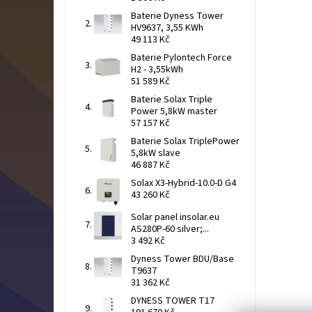
Baterie Dyness Tower
HV9637, 3,55 KWh
49 113 Kč
Baterie Pylontech Force
H2 - 3,55kWh
51 589 Kč
Baterie Solax Triple
Power 5,8kW master
57 157 Kč
Baterie Solax TriplePower
5,8kW slave
46 887 Kč
Solax X3-Hybrid-10.0-D G4
43 260 Kč
Solar panel insolar.eu
AS280P-60 silver;...
3 492 Kč
Dyness Tower BDU/Base
T9637
31 362 Kč
DYNESS TOWER T17