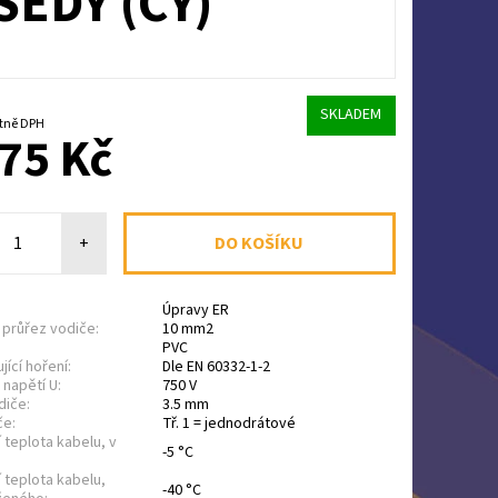
ŠEDÝ (CY)
SKLADEM
Kč včetně DPH
75 Kč
+
Úpravy ER
průřez vodiče:
10 mm2
PVC
ící hoření:
Dle EN 60332-1-2
napětí U:
750 V
diče:
3.5 mm
če:
Tř. 1 = jednodrátové
í teplota kabelu, v
-5 °C
í teplota kabelu,
-40 °C