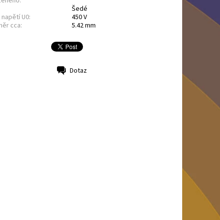
ženého:
Šedé
napětí U0:
450 V
měr cca:
5.42 mm
Dotaz