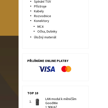
Spínání TUV
Přístroje
Kabely
Rozvodnice
Konektory
MC4
Očka, Dutinky
Úložný materiál
PŘIJÍMÁME ONLINE PLATBY
TOP 10
LAN modul k měničům
GoodWe
1 906 Kč