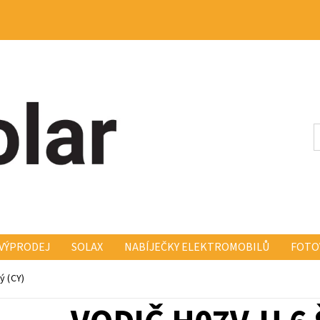
VÝPRODEJ
SOLAX
NABÍJEČKY ELEKTROMOBILŮ
FOTO
KONSTRUKCE FISCHER FISCH
ELEKTRO A MONTÁŽ
KO
ý (CY)