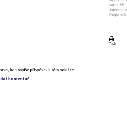
pevně ulo
Barva žil:
Jmenovité 
Vnější prů
Tisk
první, kdo napíše příspěvek k této položce.
idat komentář