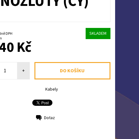
ENOŽLUTÝ (CY)
SKLADEM
Kč včetně DPH
 m
40 Kč
+
Kabely
Dotaz