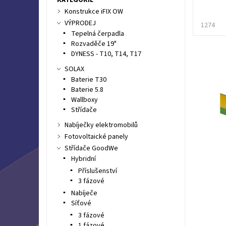
Konstrukce iFIX OW
VÝPRODEJ
1274
Tepelná čerpadla
Rozvaděče 19"
DYNESS - T10, T14, T17
SOLAX
Baterie T30
Baterie 5.8
Wallboxy
Střídače
Nabíječky elektromobilů
Fotovoltaické panely
Střídače GoodWe
Hybridní
Příslušenství
3 fázové
Nabíječe
Síťové
3 fázové
1 fázové