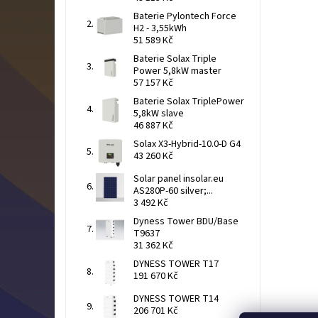
Baterie Pylontech Force
H2 - 3,55kWh
51 589 Kč
Baterie Solax Triple
Power 5,8kW master
57 157 Kč
Baterie Solax TriplePower
5,8kW slave
46 887 Kč
Solax X3-Hybrid-10.0-D G4
43 260 Kč
Solar panel insolar.eu
AS280P-60 silver;...
3 492 Kč
Dyness Tower BDU/Base
T9637
31 362 Kč
DYNESS TOWER T17
191 670 Kč
DYNESS TOWER T14
206 701 Kč