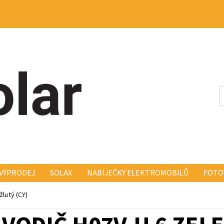
VÝPRODEJ
SOLAX
NABÍJEČKY ELEKTROMOBILŮ
FOTO
KONSTRUKCE FISCHER FISCH
ELEKTRO A MONTÁŽ
KO
žlutý (CY)