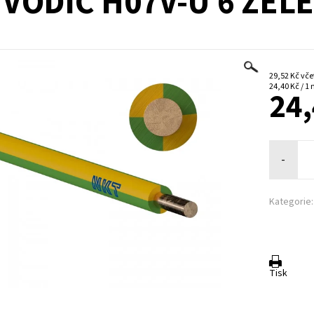
VODIČ H07V-U 6 ZEL
29,52 
24,40 Kč / 1
24,
-
Kategorie:
Tisk