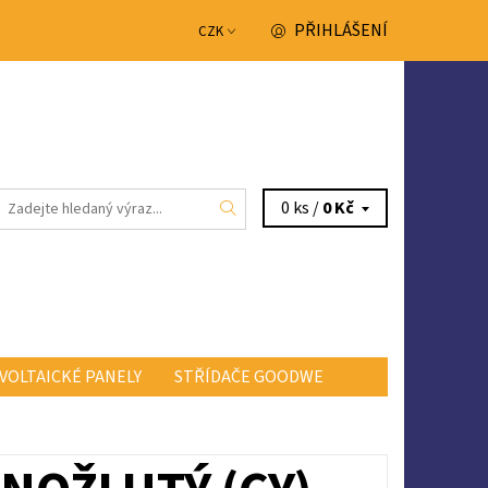
PŘIHLÁŠENÍ
CZK
0 ks /
0 Kč
VOLTAICKÉ PANELY
STŘÍDAČE GOODWE
NTAKTY
OBCHODNÍ PODMÍNKY