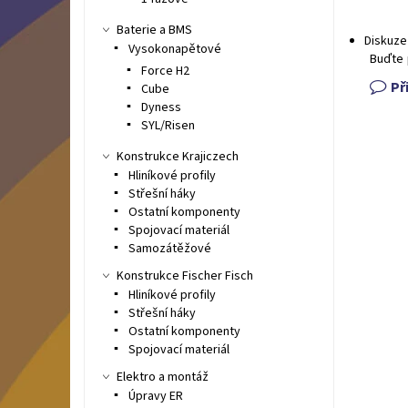
Baterie a BMS
Diskuze
Vysokonapětové
Buďte 
Force H2
Př
Cube
Dyness
SYL/Risen
Konstrukce Krajiczech
Hliníkové profily
Střešní háky
Ostatní komponenty
Spojovací materiál
Samozátěžové
Konstrukce Fischer Fisch
Hliníkové profily
Střešní háky
Ostatní komponenty
Spojovací materiál
Elektro a montáž
Úpravy ER