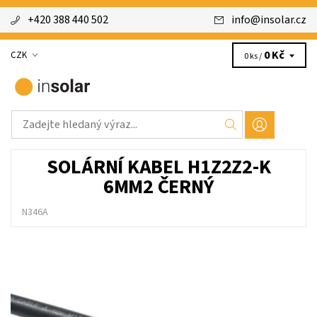
+420 388 440 502
info
@
insolar.cz
0 Kč
CZK
0 ks /
SOLÁRNÍ KABEL H1Z2Z2-K
6MM2 ČERNÝ
N346A