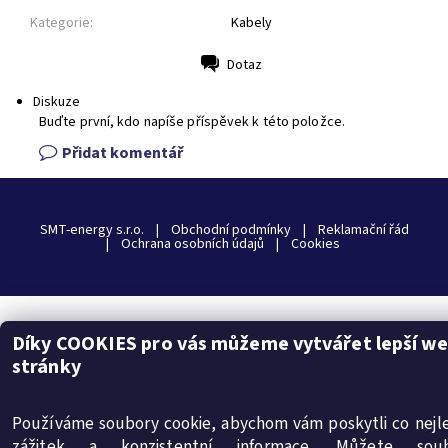
Kategorie:
Kabely
Dotaz
Tisk
Diskuze
Buďte první, kdo napíše příspěvek k této položce.
Přidat komentář
SMT-energy s.r.o.
|
Obchodní podmínky
|
Reklamační řád
|
Ochrana osobních údajů
|
Cookies
2026 © internetový obchod insolar.cz, všechna práva vyhrazena
Díky COOKIES pro vás můžeme vytvářet lepší w
stránky
Vytvořil Shoptet
Používáme soubory cookie, abychom vám poskytli co nejle
zážitek a konzistentní informace. Můžete souh