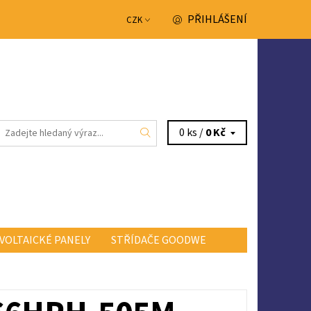
PŘIHLÁŠENÍ
CZK
0 ks /
0 Kč
VOLTAICKÉ PANELY
STŘÍDAČE GOODWE
NTAKTY
OBCHODNÍ PODMÍNKY