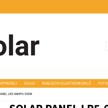
VÝPRODEJ
SOLAX
NABÍJEČKY ELEKTROMOBILŮ
FOTO
KONSTRUKCE FISCHER FISCH
ELEKTRO A MONTÁŽ
KO
ANEL LR5-66HPH-505M