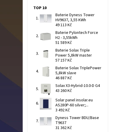
TOP 10
Baterie Dyness Tower
HV9637, 3,55 KWh
49 113 Kč
Baterie Pylontech Force
H2 - 3,55kWh
51 589 Kč
Baterie Solax Triple
Power 5,8kW master
57 157 Kč
Baterie Solax TriplePower
5,8kW slave
46 887 Kč
Solax X3-Hybrid-10.0-D G4
43 260 Kč
Solar panel insolar.eu
AS280P-60 silver;...
3 492 Kč
Dyness Tower BDU/Base
T9637
31 362 Kč