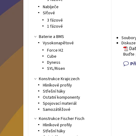
Nabíječe
Síťové
3 fázové
1 fázové
Baterie a BMS
Soubor
Vysokonapětové
Diskuze
Dat
Force H2
Buďte 
Cube
Dyness
Př
SYL/Risen
Konstrukce Krajiczech
Hliníkové profily
Střešní háky
Ostatní komponenty
Spojovací materiál
Samozátěžové
Konstrukce Fischer Fisch
Hliníkové profily
Střešní háky