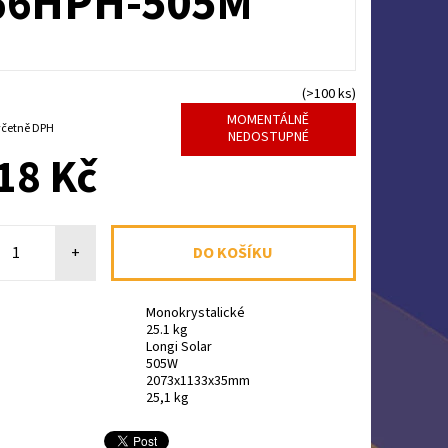
66HPH-505M
(>100 ks)
MOMENTÁLNĚ
 313,78 Kč včetně DPH
NEDOSTUPNÉ
18 Kč
+
Monokrystalické
25.1 kg
Longi Solar
505W
2073x1133x35mm
:
25,1 kg