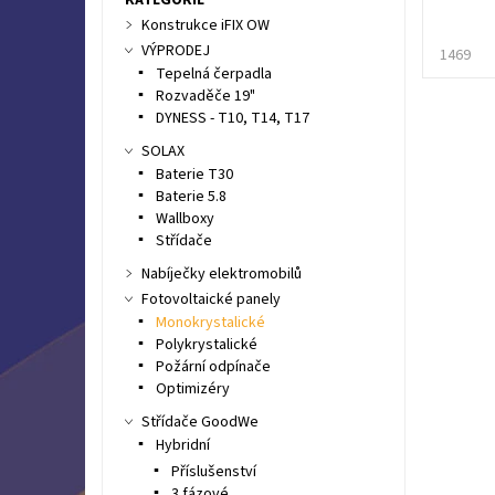
Konstrukce iFIX OW
VÝPRODEJ
1469
Tepelná čerpadla
Rozvaděče 19"
DYNESS - T10, T14, T17
SOLAX
Baterie T30
Baterie 5.8
Wallboxy
Střídače
Nabíječky elektromobilů
Fotovoltaické panely
Monokrystalické
Polykrystalické
Požární odpínače
Optimizéry
Střídače GoodWe
Hybridní
Příslušenství
3 fázové