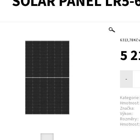
SOLAR PANEL LR5-
6
5 2
-
Kategorie:
Hmotnost:
Značka:
Výkon::
Rozměry::
Hmotnost: