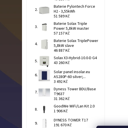
Baterie Pylontech Force
H2 - 3,55kWh
51 589 Kč
Baterie Solax Triple
Power 5,8kW master
57 157 Kč
Baterie Solax TriplePower
5,8kW slave
46 887 Kč
Solax X3-Hybrid-10.0-D G4
43 260 Kč
Solar panel insolar.eu
AS280P-60 silver;...
3 492 Kč
Dyness Tower BDU/Base
T9637
31 362 Kč
GoodWe WiFi/Lan Kit 2.0
1 906 Kč
DYNESS TOWER T17
191 670 Kč