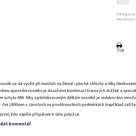
Kategorie:
Hmotnost:
Tisk
nosník se dá využit při montáži na šikmé i ploché střechy a díky hliníkové
nému upevnění nosníku je dosaženo kombinací tvarových drážek a speciál
ím úchytu MW. Díky optimalizovaným délkám nosníků je redukováno množst
 činí 1800mm v závislosti na povětrnostních podmínkách (například zatíž
první, kdo napíše příspěvek k této položce.
idat komentář