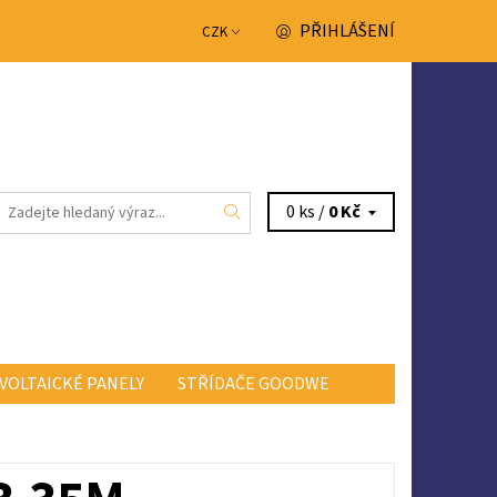
PŘIHLÁŠENÍ
CZK
0 ks /
0 Kč
VOLTAICKÉ PANELY
STŘÍDAČE GOODWE
NTAKTY
OBCHODNÍ PODMÍNKY