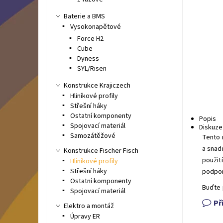
Baterie a BMS
Vysokonapětové
Force H2
Cube
Dyness
SYL/Risen
Konstrukce Krajiczech
Hliníkové profily
Střešní háky
Ostatní komponenty
Popis
Spojovací materiál
Diskuze
Samozátěžové
Tento 
a snad
Konstrukce Fischer Fisch
použit
Hliníkové profily
Střešní háky
podpor
Ostatní komponenty
Buďte 
Spojovací materiál
Př
Elektro a montáž
Úpravy ER