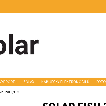
VÝPRODEJ
SOLAX
NABÍJEČKY ELEKTROMOBILŮ
FOTO
KONSTRUKCE FISCHER FISCH
ELEKTRO A MONTÁŽ
KO
R FISH 3,35m