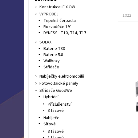
Konstrukce iFIX OW
VÝPRODEJ
1022
Tepelná čerpadla
Rozvaděče 19"
DYNESS - T10, T14, T17
SOLAX
Baterie T30
Baterie 5.8
Wallboxy
Střídače
Nabíječky elektromobilů
Fotovoltaické panely
Střídače GoodWe
Hybridní
Příslušenství
3 fázové
Nabíječe
Síťové
3 fázové
1 fázové