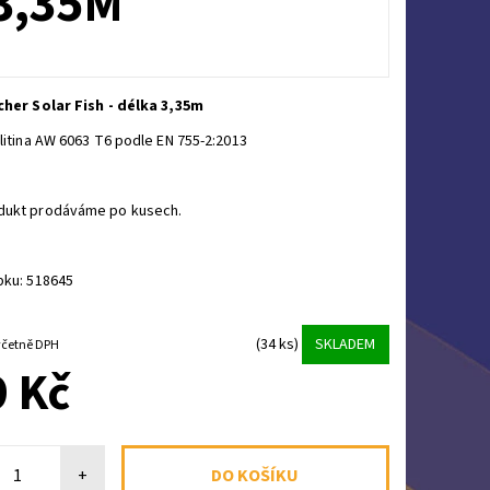
3,35M
cher Solar Fish - délka 3,35m
slitina AW 6063 T6 podle EN 755-2:2013
dukt prodáváme po kusech.
bku: 518645
(34 ks)
SKLADEM
 027,29 Kč včetně DPH
 Kč
+