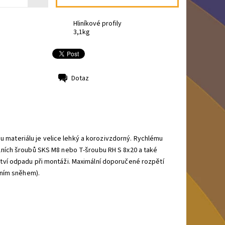
Hliníkové profily
:
3,1kg
Dotaz
mu materiálu je velice lehký a korozivzdorný. Rychlému
ních šroubů SKS M8 nebo T-šroubu RH S 8x20 a také
ví odpadu při montáži. Maximální doporučené rozpětí
ením sněhem).