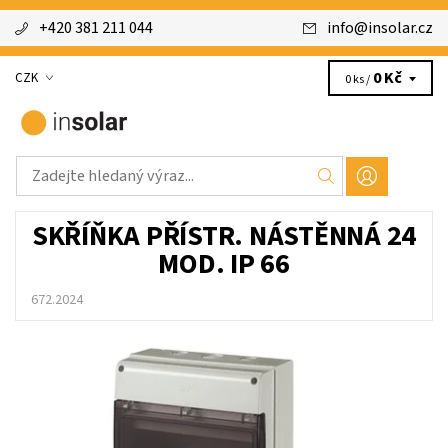
+420 381 211 044
info
@
insolar.cz
0 Kč
CZK
0 ks /
SKŘÍŇKA PŘÍSTR. NÁSTĚNNÁ 24
MOD. IP 66
672.2024