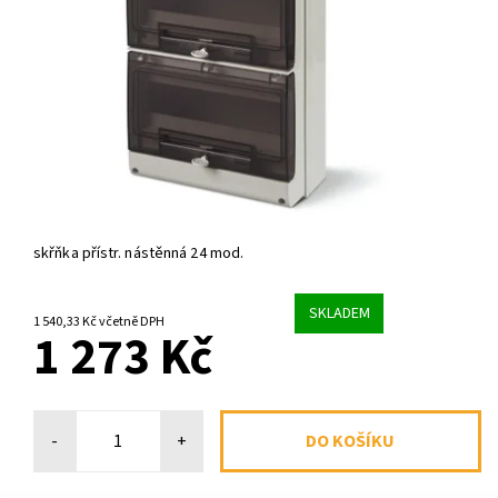
skřňka přístr. nástěnná 24 mod.
SKLADEM
1 540,33 Kč včetně DPH
1 273 Kč
-
+