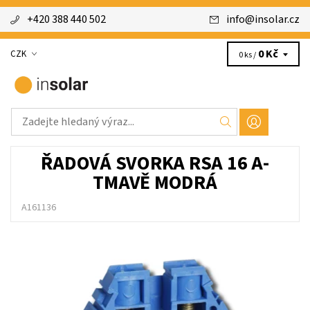
+420 388 440 502
info
@
insolar.cz
0 Kč
CZK
0 ks /
ŘADOVÁ SVORKA RSA 16 A-
TMAVĚ MODRÁ
A161136