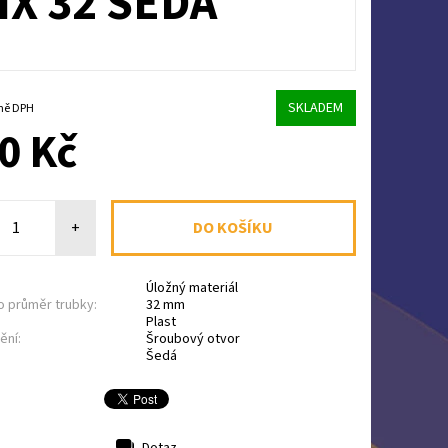
IX 32 ŠEDÁ
SKLADEM
 včetně DPH
0 Kč
+
Úložný materiál
o průměr trubky:
32 mm
Plast
ění:
Šroubový otvor
Šedá