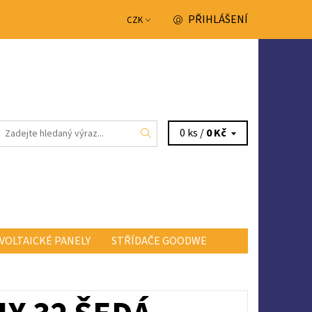
PŘIHLÁŠENÍ
CZK
0 ks /
0 Kč
VOLTAICKÉ PANELY
STŘÍDAČE GOODWE
NTAKTY
OBCHODNÍ PODMÍNKY