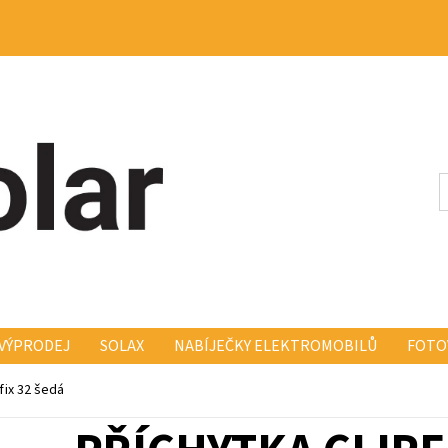
VÝPRODEJ
SOLAX
NABÍJEČKY ELEKTROMOBILŮ
FOTO
KONSTRUKCE FISCHER FISCH
ELEKTRO A MONTÁŽ
KO
pfix 32 šedá