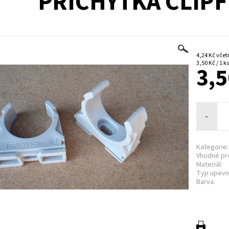
PŘÍCHYTKA CLIPF
4,24 Kč
3,50 Kč / 1 ks
3,5
-
Kategorie:
Vhodné pr
Materiál:
Typ upevn
Barva: