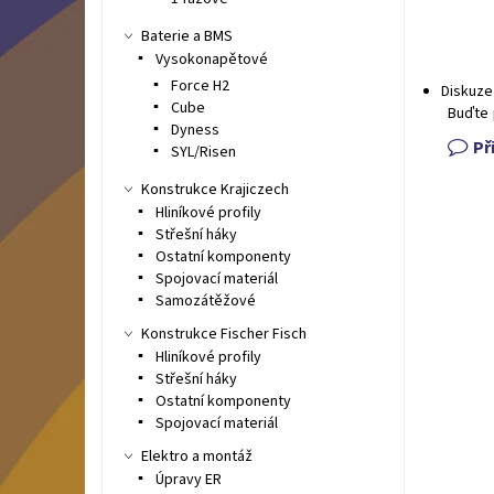
Baterie a BMS
Vysokonapětové
Force H2
Diskuze
Cube
Buďte 
Dyness
Př
SYL/Risen
Konstrukce Krajiczech
Hliníkové profily
Střešní háky
Ostatní komponenty
Spojovací materiál
Samozátěžové
Konstrukce Fischer Fisch
Hliníkové profily
Střešní háky
Ostatní komponenty
Spojovací materiál
Elektro a montáž
Úpravy ER