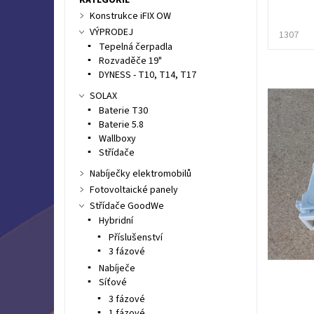
Konstrukce iFIX OW
VÝPRODEJ
1307
Tepelná čerpadla
Rozvaděče 19"
DYNESS - T10, T14, T17
SOLAX
Baterie T30
Baterie 5.8
Wallboxy
Střídače
Nabíječky elektromobilů
Fotovoltaické panely
Střídače GoodWe
Hybridní
Příslušenství
3 fázové
Nabíječe
Síťové
3 fázové
1 fázové