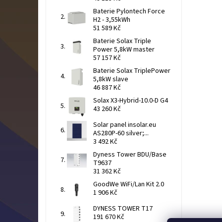
Baterie Pylontech Force
H2 - 3,55kWh
51 589 Kč
Baterie Solax Triple
Power 5,8kW master
57 157 Kč
Baterie Solax TriplePower
5,8kW slave
46 887 Kč
Solax X3-Hybrid-10.0-D G4
43 260 Kč
Solar panel insolar.eu
AS280P-60 silver;...
3 492 Kč
Dyness Tower BDU/Base
T9637
31 362 Kč
GoodWe WiFi/Lan Kit 2.0
1 906 Kč
DYNESS TOWER T17
191 670 Kč