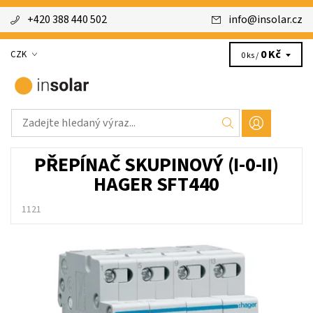
+420 388 440 502
info
@
insolar.cz
0 Kč
CZK
0 ks /
PŘEPÍNAČ SKUPINOVÝ (I-0-II)
HAGER SFT440
1121