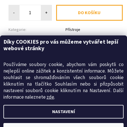
-
+
Kategorie:
Přístroje
Díky COOKIES pro vás můžeme vytvářet lepší
Dotaz
Tisk
webové stránky
Diskuze
Buďte první, kdo napíše příspěvek k této položce.
Používáme soubory cookie, abychom vám poskytli co
Přidat komentář
nejlepší online zážitek a konzistentní informace. Můžete
souhlasit se shromažďováním všech souborů cookie
kliknutím na tlačítko Souhlasím nebo si přizpůsobit
SMT-energy s.r.o.
|
Obchodní podmínky
|
Reklamační řád
nastavení souborů cookie kliknutím na Nastavení. Další
|
Ochrana osobních údajů
|
Cookies
informace naleznete
zde
.
NASTAVENÍ
2026 © internetový obchod insolar.cz, všechna práva vyhrazena