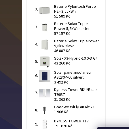
Baterie Pylontech Force
H2 - 3,55kWh
51 589 Kč
Baterie Solax Triple
Power 5,8kW master
57 157 Kč
Baterie Solax TriplePower
5,8kW slave
46 887 Kč
Solax X3-Hybrid-10.0-D G4
43 260 Kč
Solar panel insolar.eu
AS280P-60 silver;...
3 492 Kč
Dyness Tower BDU/Base
T9637
31 362 Kč
GoodWe WiFi/Lan Kit 2.0
1 906 Kč
DYNESS TOWER T17
191 670 Kč