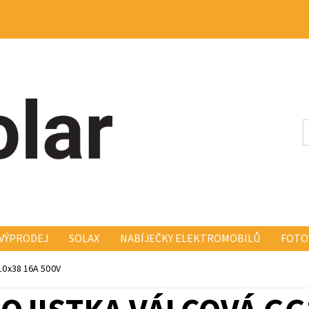
VÝPRODEJ
SOLAX
NABÍJEČKY ELEKTROMOBILŮ
FOTO
KONSTRUKCE FISCHER FISCH
ELEKTRO A MONTÁŽ
KO
10x38 16A 500V