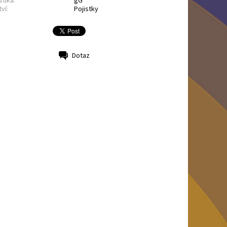
stika:
gG
ví:
Pojistky
Dotaz