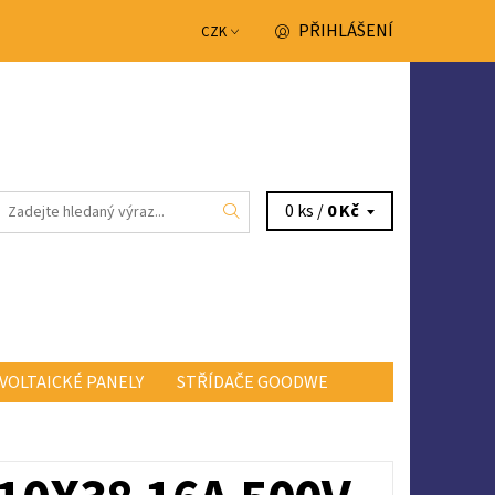
PŘIHLÁŠENÍ
CZK
0 ks /
0 Kč
VOLTAICKÉ PANELY
STŘÍDAČE GOODWE
NTAKTY
OBCHODNÍ PODMÍNKY