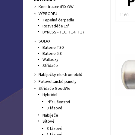
P
Konstrukce iFIX OW
VÝPRODEJ
1160
Tepelná čerpadla
Rozvaděče 19"
DYNESS - T10, T14, T17
SOLAX
Baterie T30
Baterie 5.8
Wallboxy
Střídače
Nabíječky elektromobilů
Fotovoltaické panely
Střídače GoodWe
Hybridní
Příslušenství
3 fázové
Nabíječe
Síťové
3 fázové
1 fázové