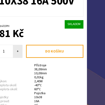
10X38 16A 500V
SKLADEM
Kč včetně DPH
81 Kč
+
Přístroje
38,00mm
10,00mm
0,01kg
ýkon:
2,40W
eplota okolí:
-40°C
eplota okolí:
60°C
Pojistka
jistky:
10x38
 proud:
16A