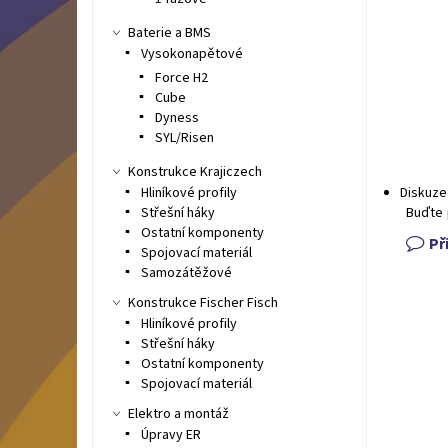
Baterie a BMS
Vysokonapětové
Force H2
Cube
Dyness
SYL/Risen
Konstrukce Krajiczech
Hliníkové profily
Diskuze
Střešní háky
Buďte 
Ostatní komponenty
Př
Spojovací materiál
Samozátěžové
Konstrukce Fischer Fisch
Hliníkové profily
Střešní háky
Ostatní komponenty
Spojovací materiál
Elektro a montáž
Úpravy ER