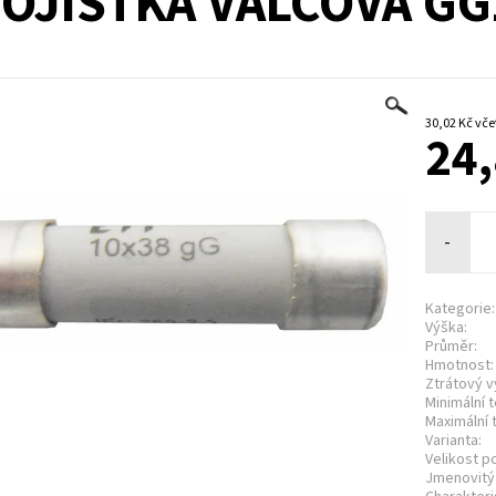
OJISTKA VÁLCOVÁ GG
30,02 
24,
-
Kategorie:
Výška:
Průměr:
Hmotnost:
Ztrátový v
Minimální t
Maximální t
Varianta:
Velikost po
Jmenovitý