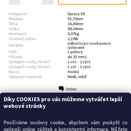
Kategorie:
Úpravy ER
Hloubka:
55,70mm
Šířka:
24,80mm
Výška:
49,30mm
Hmotnost:
0,07kg
Ztrátový výkon:
2,10W
odbočovací svorkovnice
Varianta:
izolované
Pólů:
1-pólový
Přívody:
do 25 mm2
Výstupní svorky 16 mm²:
1 vst. - 2 výst.
Výstupní svorky 25 mm²:
1 vst. - 2 výst.
Barva:
modrá
Spojovací materiál:
hliník, měď
Dotaz
Tisk
Díky COOKIES pro vás můžeme vytvářet lepší
Soubory
webové stránky
Diskuze
Technický list (531.9 kB)
Buďte první, kdo napíše příspěvek k této položce.
Používáme soubory cookie, abychom vám poskytli co
Přidat komentář
nejlepší online zážitek a konzistentní informace. Můžete