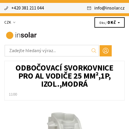
+420 381 211 044
info
@
insolar.cz
0 Kč
CZK
0 ks /
ODBOČOVACÍ SVORKOVNICE
PRO AL VODIČE 25 MM²,1P,
IZOL.,MODRÁ
1100