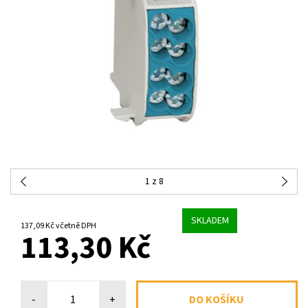
1
z 8
SKLADEM
137,09 Kč včetně DPH
113,30 Kč
-
+