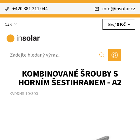
+420 381 211 044
info
@
insolar.cz
0 Kč
CZK
0 ks /
KOMBINOVANÉ ŠROUBY S
HORNÍM ŠESTIHRANEM - A2
KVDDHS 10/300