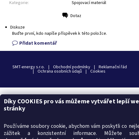
Kategorie:
Spojovací materiál
Dotaz
Tisk
Diskuze
Buďte první, kdo napíše příspěvek k této položce.
Přidat komentář
SMT-energy s.r.o.
|
Obchodní podmínky
|
Reklamační řád
|
Ochrana osobních údajů
|
Cookies
Díky COOKIES pro vás můžeme vytvářet lepší w
2026 © internetový obchod insolar.cz, všechna práva vyhrazena
stránky
Vytvořil Shoptet
Používáme soubory cookie, abychom vám poskytli co nejle
zážitek a konzistentní informace. Můžete souh