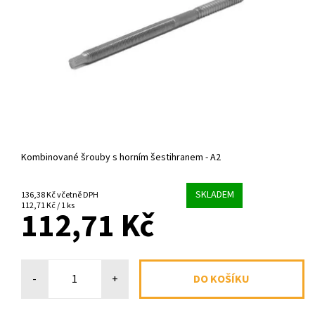
Kombinované šrouby s horním šestihranem - A2
SKLADEM
136,38 Kč včetně DPH
112,71 Kč / 1 ks
112,71 Kč
-
+