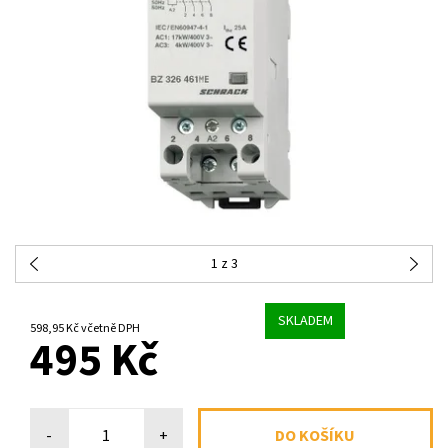
1
z 3
SKLADEM
598,95 Kč včetně DPH
495 Kč
-
+