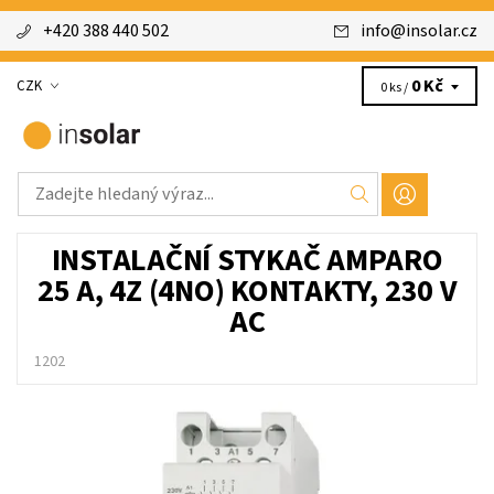
+420 388 440 502
info
@
insolar.cz
0 Kč
CZK
0 ks /
INSTALAČNÍ STYKAČ AMPARO
25 A, 4Z (4NO) KONTAKTY, 230 V
AC
1202