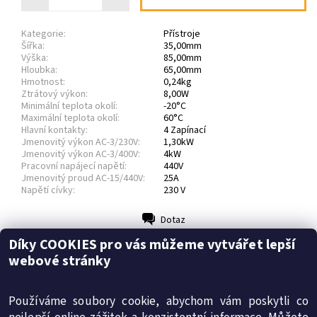
Kategorie:
Přístroje
Šířka:
35,00mm
Výška:
85,00mm
Hloubka:
65,00mm
Hmotnost:
0,24kg
Ztrátový výkon:
8,00W
Minimální teplota okolí:
-20°C
Maximální teplota okolí:
60°C
Hlavní kontakty:
4 Zapínací
Jmenovitý výkon AC-3/230V:
1,30kW
Jmenovitý výkon AC-3/400V:
4kW
Pracovní napájecí napětí:
440V
Jmenovitý proud AC-15/440V:
25A
Napětí cívky:
230 V
Dotaz
Tisk
Díky COOKIES pro vás můžeme vytvářet lepší
Soubory
webové stránky
Diskuze
Technický list (259.9 kB)
Buďte první, kdo napíše příspěvek k této položce.
Používáme soubory cookie, abychom vám poskytli co
Přidat komentář