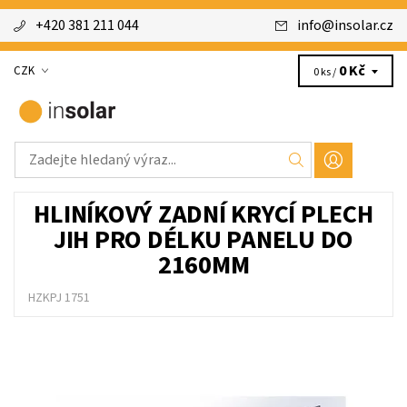
+420 381 211 044
info
@
insolar.cz
0 Kč
CZK
0 ks /
HLINÍKOVÝ ZADNÍ KRYCÍ PLECH
JIH PRO DÉLKU PANELU DO
2160MM
HZKPJ 1751