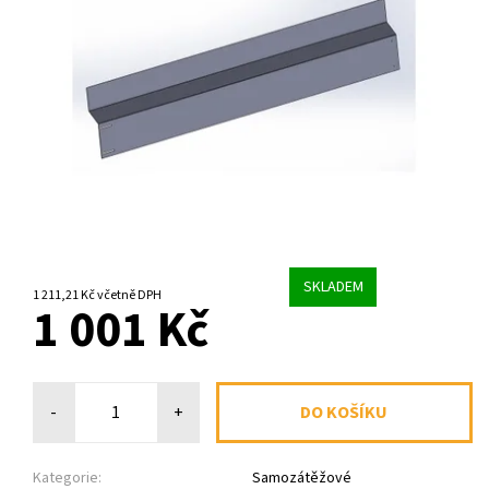
SKLADEM
1 211,21 Kč včetně DPH
1 001 Kč
-
+
Kategorie:
Samozátěžové