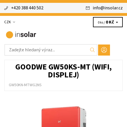
+420 388 440 502
info
@
insolar.cz
0 Kč
CZK
0 ks /
GOODWE GW50KS-MT (WIFI,
DISPLEJ)
GW50KN-MTWG2NS