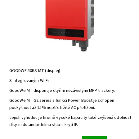
GOODWE 50KS-MT (displej)
S integrovaným Wi-Fi
GoodWe MT disponuje čtyřmi nezávislými MPP trackery.
GoodWe MT G2 series s funkcí Power Boost je schopen
poskytnout až 15% neptřetržité AC přetížení.
Jejich výhodou je kromě vysoké kapacity také zvýšená odolnost
díky nadstandardnímu stupni krytí IP.