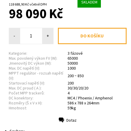
SKLADEM
118 688,90 Kč včetně DPH
98 090 Kč
-
+
Kategorie:
3 fázové
Max. povolený výkon FV (W):
65000
Jmenovitý DC výkon (W):
50000
Max. DC napětí (V):
1000
MPPT regulátor - rozsah napětí
200 ~ 850
(V):
Startovací napětí (V):
200
Max. DC proud ( A ):
30/30/20/20
Počet MPP trackerů:
4
DC konektory:
MC4 / Phoenix / Amphenol
Rozměry (Š x V x H):
586 x 788 x 264mm
Hmotnost:
59kg
Dotaz
Tisk