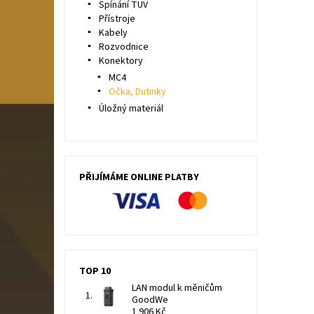
Spínání TUV
Přístroje
Kabely
Rozvodnice
Konektory
MC4
Očka, Dutinky
Úložný materiál
PŘIJÍMÁME ONLINE PLATBY
TOP 10
LAN modul k měničům
GoodWe
1 906 Kč