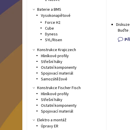
Baterie a BMS
Vysokonapětové
Force H2
Diskuze
Cube
Buďte 
Dyness
Př
SYL/Risen
Konstrukce Krajiczech
Hliníkové profily
Střešní háky
Ostatní komponenty
Spojovací materiál
Samozátěžové
Konstrukce Fischer Fisch
Hliníkové profily
Střešní háky
Ostatní komponenty
Spojovací materiál
Elektro a montáž
Úpravy ER