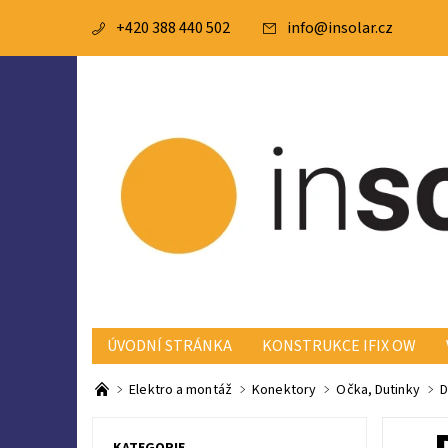
+420 388 440 502
info
@
insolar.cz
ÚVODNÍ STRÁNKA
KONSTRUKCE IFIX OW
BATERIE A BMS
KONSTRUKCE KRAJICZECH
Elektro a montáž
Konektory
Očka, Dutinky
D
REKLAMAČNÍ ŘÁD
KATEGORIE