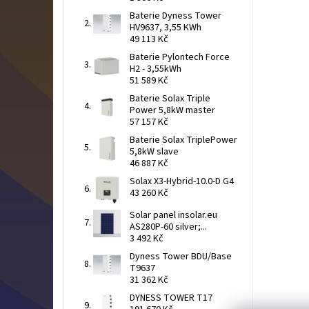
Baterie Dyness Tower
HV9637, 3,55 KWh
49 113 Kč
Baterie Pylontech Force
H2 - 3,55kWh
51 589 Kč
Baterie Solax Triple
Power 5,8kW master
57 157 Kč
Baterie Solax TriplePower
5,8kW slave
46 887 Kč
Solax X3-Hybrid-10.0-D G4
43 260 Kč
Solar panel insolar.eu
AS280P-60 silver;...
3 492 Kč
Dyness Tower BDU/Base
T9637
31 362 Kč
DYNESS TOWER T17