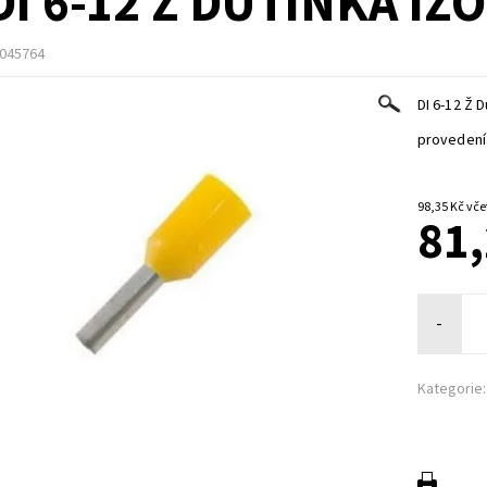
DI 6-12 Ž DUTINKA I
045764
DI 6-12 Ž 
provedení 
98,35 
81,
-
Kategorie: