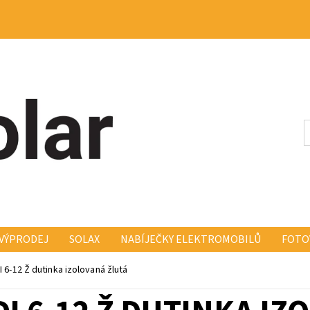
VÝPRODEJ
SOLAX
NABÍJEČKY ELEKTROMOBILŮ
FOTO
KONSTRUKCE FISCHER FISCH
ELEKTRO A MONTÁŽ
KO
I 6-12 Ž dutinka izolovaná žlutá