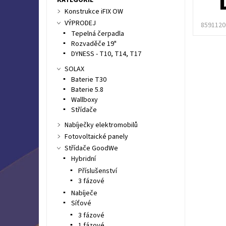
Konstrukce iFIX OW
VÝPRODEJ
8591120
Tepelná čerpadla
Rozvaděče 19"
DYNESS - T10, T14, T17
SOLAX
Baterie T30
Baterie 5.8
Wallboxy
Střídače
Nabíječky elektromobilů
Fotovoltaické panely
Střídače GoodWe
Hybridní
Příslušenství
3 fázové
Nabíječe
Síťové
3 fázové
1 fázové