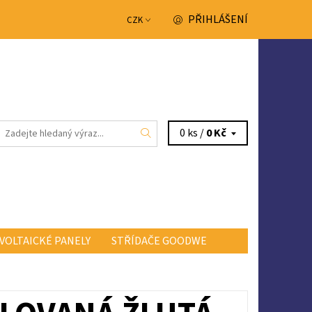
PŘIHLÁŠENÍ
CZK
0 ks /
0 Kč
VOLTAICKÉ PANELY
STŘÍDAČE GOODWE
NTAKTY
OBCHODNÍ PODMÍNKY