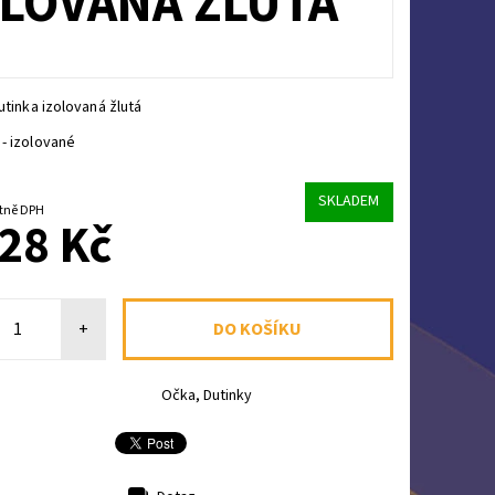
ZOLOVANÁ ŽLUTÁ
Dutinka izolovaná žlutá
- izolované
SKLADEM
Kč včetně DPH
28 Kč
+
Očka, Dutinky