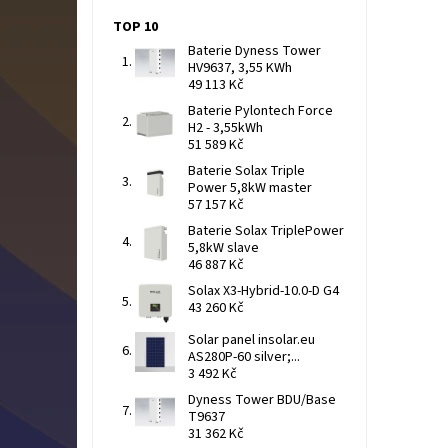
TOP 10
Baterie Dyness Tower
HV9637, 3,55 KWh
49 113 Kč
Baterie Pylontech Force
H2 - 3,55kWh
51 589 Kč
Baterie Solax Triple
Power 5,8kW master
57 157 Kč
Baterie Solax TriplePower
5,8kW slave
46 887 Kč
Solax X3-Hybrid-10.0-D G4
43 260 Kč
Solar panel insolar.eu
AS280P-60 silver;...
3 492 Kč
Dyness Tower BDU/Base
T9637
31 362 Kč