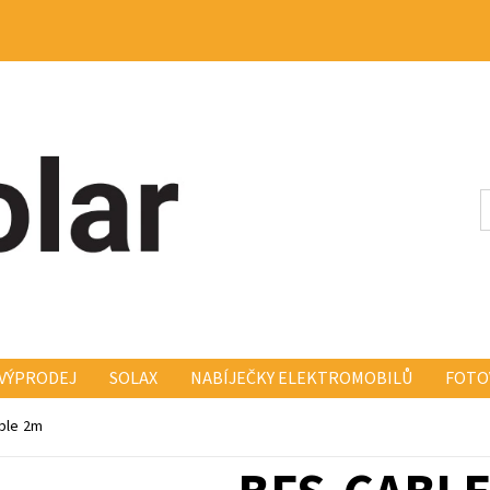
VÝPRODEJ
SOLAX
NABÍJEČKY ELEKTROMOBILŮ
FOTO
KONSTRUKCE FISCHER FISCH
ELEKTRO A MONTÁŽ
KO
ble 2m