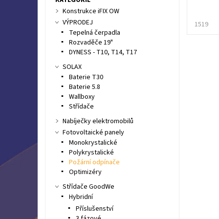
Konstrukce iFIX OW
VÝPRODEJ
1519
Tepelná čerpadla
Rozvaděče 19"
DYNESS - T10, T14, T17
SOLAX
Baterie T30
Baterie 5.8
Wallboxy
Střídače
Nabíječky elektromobilů
Fotovoltaické panely
Monokrystalické
Polykrystalické
Požární odpínače
Optimizéry
Střídače GoodWe
Hybridní
Příslušenství
3 fázové