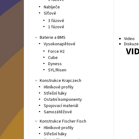
Nabíječe
Síťové
3 fázové
1 fázové
Baterie a BMS
Video
Vysokonapětové
Diskuze
VI
Force H2
Cube
Dyness
SYL/Risen
Konstrukce Krajiczech
Hliníkové profily
Střešní háky
Ostatní komponenty
Spojovací materiál
Samozátěžové
Konstrukce Fischer Fisch
Hliníkové profily
Střešní háky