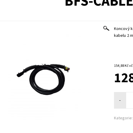
BFS-CABLE
Koncový k
kabelu 2 m
154,
128
-
Kategorie: