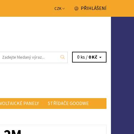
PŘIHLÁŠENÍ
CZK
0 ks /
0 Kč
VOLTAICKÉ PANELY
STŘÍDAČE GOODWE
NTAKTY
OBCHODNÍ PODMÍNKY