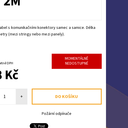
 2M
abel s komunikačními konektory samec a samice. Délka
etry (mezi stringy nebo mezi panely).
MOMENTÁLNĚ
NEDOSTUPNÉ
88 Kč včetně DPH
 Kč
+
Požární odpínače