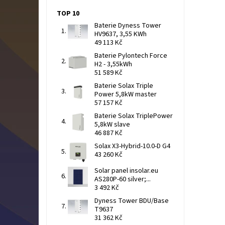
TOP 10
Baterie Dyness Tower
HV9637, 3,55 KWh
49 113 Kč
Baterie Pylontech Force
H2 - 3,55kWh
51 589 Kč
Baterie Solax Triple
Power 5,8kW master
57 157 Kč
Baterie Solax TriplePower
5,8kW slave
46 887 Kč
Solax X3-Hybrid-10.0-D G4
43 260 Kč
Solar panel insolar.eu
AS280P-60 silver;...
3 492 Kč
Dyness Tower BDU/Base
T9637
31 362 Kč