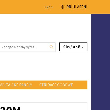
PŘIHLÁŠENÍ
CZK
0 ks /
0 Kč
VOLTAICKÉ PANELY
STŘÍDAČE GOODWE
NTAKTY
OBCHODNÍ PODMÍNKY