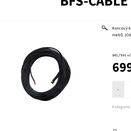
BFS-CABLE
Koncový k
metrů. (Od
845,
699
-
Kategorie: