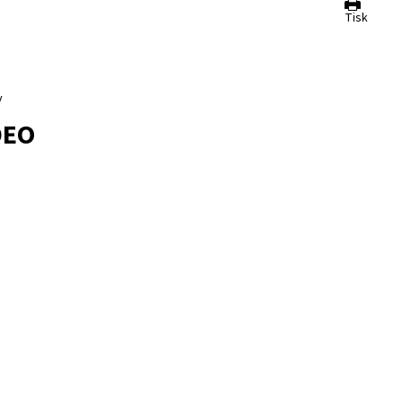
Tisk
y
DEO