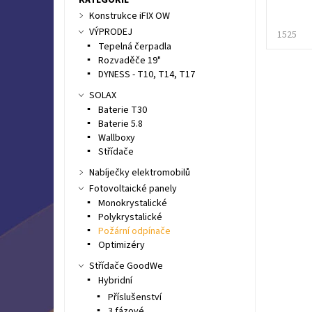
Konstrukce iFIX OW
VÝPRODEJ
1525
Tepelná čerpadla
Rozvaděče 19"
DYNESS - T10, T14, T17
SOLAX
Baterie T30
Baterie 5.8
Wallboxy
Střídače
Nabíječky elektromobilů
Fotovoltaické panely
Monokrystalické
Polykrystalické
Požární odpínače
Optimizéry
Střídače GoodWe
Hybridní
Příslušenství
3 fázové