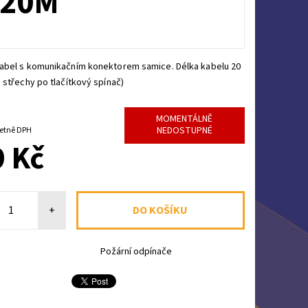
 20M
abel s komunikačním konektorem samice. Délka kabelu 20
 střechy po tlačítkový spínač)
MOMENTÁLNĚ
NEDOSTUPNÉ
79 Kč včetně DPH
 Kč
+
Požární odpínače