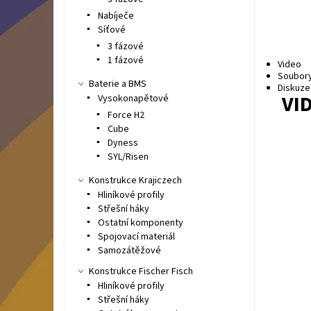
Nabíječe
Síťové
3 fázové
1 fázové
Video
Soubor
Baterie a BMS
Diskuze
VI
Vysokonapětové
Force H2
Cube
Dyness
SYL/Risen
Konstrukce Krajiczech
Hliníkové profily
Střešní háky
Ostatní komponenty
Spojovací materiál
Samozátěžové
Konstrukce Fischer Fisch
Hliníkové profily
Střešní háky