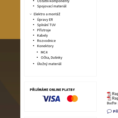
Ostatní komponenty
Spojovací materiál
Elektro a montáž
Úpravy ER
Spínání TUV
Přístroje
Kabely
Rozvodnice
Konektory
MC4
Očka, Dutinky
Úložný materiál
PŘIJÍMÁME ONLINE PLATBY
Rap
Rap
Buďte 
Př