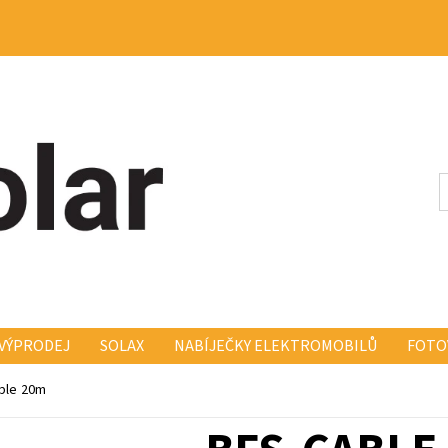
VÝPRODEJ
SOLAX
NABÍJEČKY ELEKTROMOBILŮ
FOTO
KONSTRUKCE FISCHER FISCH
ELEKTRO A MONTÁŽ
KO
ble 20m