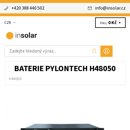
+420 388 440 502
info
@
insolar.cz
0 Kč
CZK
0 ks /
BATERIE PYLONTECH H48050
H48050