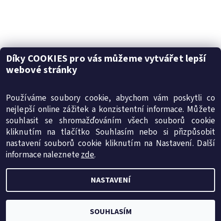
Díky COOKIES pro vás můžeme vytvářet lepší
webové stránky
Pylontech datasheet (715.2 kB)
Pylontech manual (3.1 MB)
Buďte první, kdo napíše příspěvek k této položce.
Používáme soubory cookie, abychom vám poskytli co
Přidat komentář
nejlepší online zážitek a konzistentní informace. Můžete
souhlasit se shromažďováním všech souborů cookie
kliknutím na tlačítko Souhlasím nebo si přizpůsobit
SMT-energy s.r.o.
|
Obchodní podmínky
|
Reklamační řád
nastavení souborů cookie kliknutím na Nastavení. Další
|
Ochrana osobních údajů
|
Cookies
informace naleznete
zde
.
NASTAVENÍ
2026 © internetový obchod insolar.cz, všechna práva vyhrazena
Vytvořil Shoptet
SOUHLASÍM