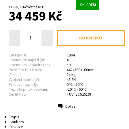
SKLADEM
41 695,39 Kč včetně DPH
34 459 Kč
-
+
Kategorie:
Cube
Jmenovité napětí (V):
48
Jmenovitá kapacita (Ah):
50
Rozměry (Š x H x V):
442x390x100mm
Váha:
24 kg
Vybíjecí napětí (V):
45-54
Pracovní teploty:
0°C - 50°C
Teplota při skladování:
-20°C - 60°C
Certifikáty:
TÜV(IEC62619)
Dotaz
Tisk
Popis
Soubory
Diskuze