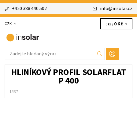
+420 388 440 502
info
@
insolar.cz
0 Kč
CZK
0 ks /
HLINÍKOVÝ PROFIL SOLARFLAT
P 400
1537