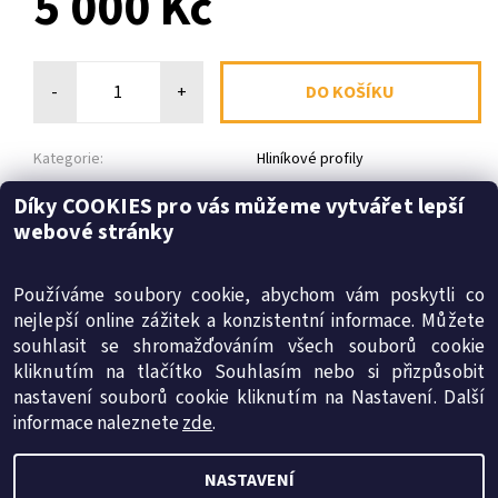
5 000 Kč
-
+
Kategorie:
Hliníkové profily
Díky COOKIES pro vás můžeme vytvářet lepší
Dotaz
Tisk
webové stránky
Diskuze
Buďte první, kdo napíše příspěvek k této položce.
Používáme soubory cookie, abychom vám poskytli co
Přidat komentář
nejlepší online zážitek a konzistentní informace. Můžete
souhlasit se shromažďováním všech souborů cookie
kliknutím na tlačítko Souhlasím nebo si přizpůsobit
SMT-energy s.r.o.
|
Obchodní podmínky
|
Reklamační řád
nastavení souborů cookie kliknutím na Nastavení. Další
|
Ochrana osobních údajů
|
Cookies
informace naleznete
zde
.
NASTAVENÍ