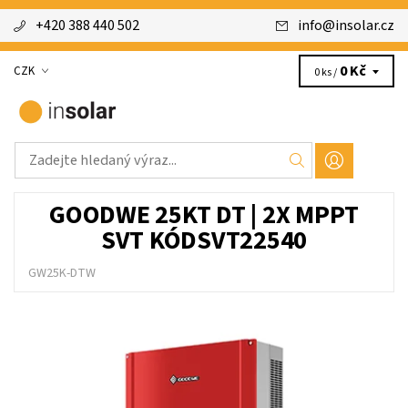
+420 388 440 502
info
@
insolar.cz
0 Kč
CZK
0 ks /
GOODWE 25KT DT | 2X MPPT
SVT KÓDSVT22540
GW25K-DTW