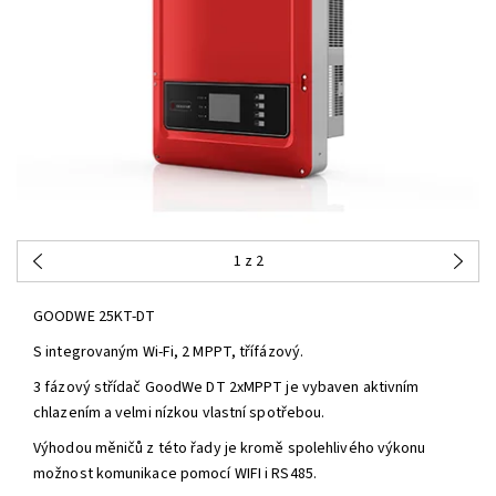
1
z 2
GOODWE 25KT-DT
S integrovaným Wi-Fi, 2 MPPT, třífázový.
3 fázový střídač GoodWe DT 2xMPPT je vybaven aktivním
chlazením a velmi nízkou vlastní spotřebou.
Výhodou měničů z této řady je kromě spolehlivého výkonu
možnost komunikace pomocí WIFI i RS485.