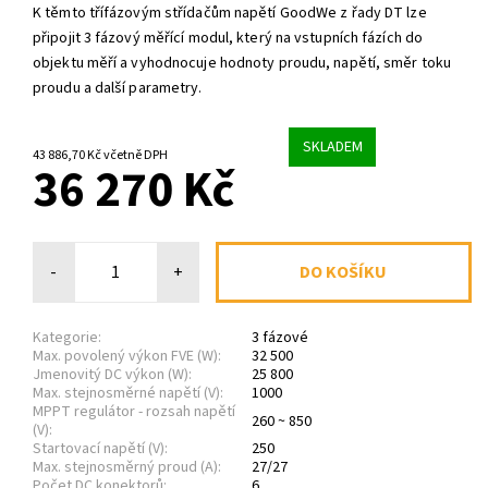
K těmto třífázovým střídačům napětí GoodWe z řady DT lze
připojit 3 fázový měřící modul, který na vstupních fázích do
objektu měří a vyhodnocuje hodnoty proudu, napětí, směr toku
proudu a další parametry.
SKLADEM
43 886,70 Kč včetně DPH
36 270 Kč
-
+
Kategorie:
3 fázové
Max. povolený výkon FVE (W):
32 500
Jmenovitý DC výkon (W):
25 800
Max. stejnosměrné napětí (V):
1000
MPPT regulátor - rozsah napětí
260 ~ 850
(V):
Startovací napětí (V):
250
Max. stejnosměrný proud (A):
27/27
Počet DC konektorů:
6