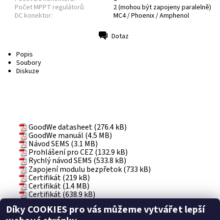
Počet MPPT regulátorů:
2 (mohou být zapojeny paralelně)
DC konektor:
MC4 / Phoenix / Amphenol
Dotaz
Tisk
Popis
Soubory
Diskuze
GoodWe datasheet (276.4 kB)
GoodWe manuál (4.5 MB)
Návod SEMS (3.1 MB)
Prohlášení pro CEZ (132.9 kB)
Rychlý návod SEMS (533.8 kB)
Zapojení modulu bezpřetok (733 kB)
Certifikát (219 kB)
Certifikát (1.4 MB)
Certifikát (638.9 kB)
Certifikát (607.3 kB)
Díky COOKIES pro vás můžeme vytvářet lepší
Certifikát (2.3 MB)
Certifikát (52.5 kB)