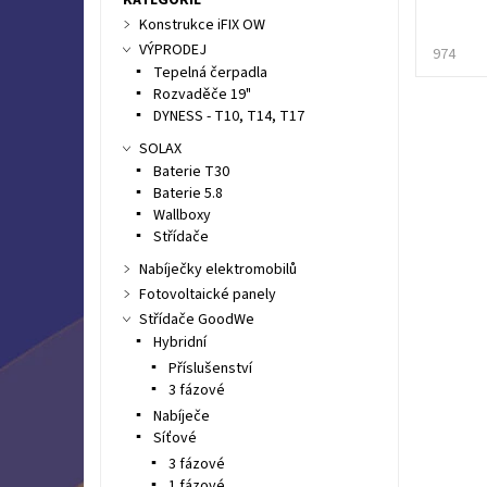
Konstrukce iFIX OW
VÝPRODEJ
974
Tepelná čerpadla
Rozvaděče 19"
DYNESS - T10, T14, T17
SOLAX
Baterie T30
Baterie 5.8
Wallboxy
Střídače
Nabíječky elektromobilů
Fotovoltaické panely
Střídače GoodWe
Hybridní
Příslušenství
3 fázové
Nabíječe
Síťové
3 fázové
1 fázové