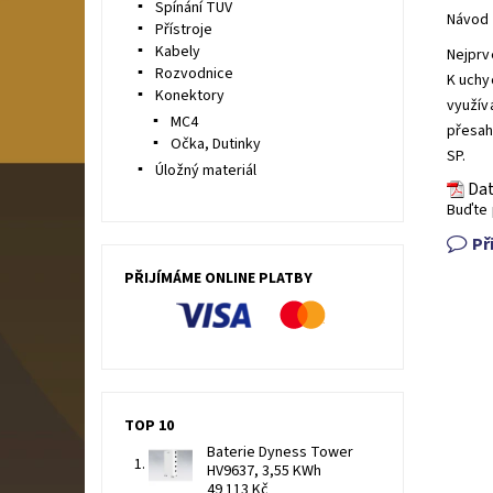
Spínání TUV
Návod 
Přístroje
Kabely
Nejprv
Rozvodnice
K uchy
Konektory
využív
MC4
přesah
Očka, Dutinky
SP.
Úložný materiál
Dat
Buďte 
Př
PŘIJÍMÁME ONLINE PLATBY
TOP 10
Baterie Dyness Tower
HV9637, 3,55 KWh
49 113 Kč