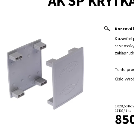
AK SP KRYTK
Koncová k
K uzavření 
se s nosník
zaklapnutí
Tento pro
Číslo výro
1
17 Kč / 1 ks
850