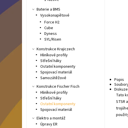
Baterie a BMS
Vysokonapětové
Force H2
Cube
Dyness
SYL/Risen
Konstrukce Krajiczech
Hliníkové profily
Střešní háky
Ostatní komponenty
Spojovací materiál
Samozátěžové
Popis
Soubor
Konstrukce Fischer Fisch
Diskuze
Hliníkové profily
Tato k
Střešní háky
STSR a
Ostatní komponenty
trojúh
Spojovací materiál
použit
Elektro a montáž
Úpravy ER