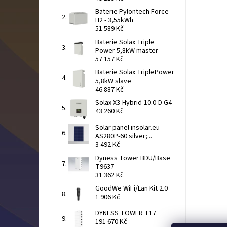
Baterie Pylontech Force
H2 - 3,55kWh
51 589 Kč
Baterie Solax Triple
Power 5,8kW master
57 157 Kč
Baterie Solax TriplePower
5,8kW slave
46 887 Kč
Solax X3-Hybrid-10.0-D G4
43 260 Kč
Solar panel insolar.eu
AS280P-60 silver;...
3 492 Kč
Dyness Tower BDU/Base
T9637
31 362 Kč
GoodWe WiFi/Lan Kit 2.0
1 906 Kč
DYNESS TOWER T17
191 670 Kč