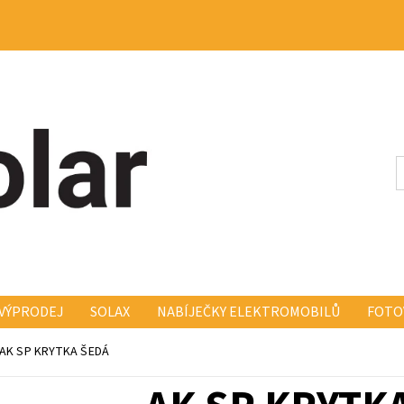
VÝPRODEJ
SOLAX
NABÍJEČKY ELEKTROMOBILŮ
FOTO
KONSTRUKCE FISCHER FISCH
ELEKTRO A MONTÁŽ
KO
AK SP KRYTKA ŠEDÁ