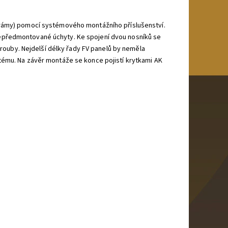
 rámy) pomocí systémového montážního příslušenství.
epředmontované úchyty. Ke spojení dvou nosníků se
 šrouby. Nejdelší délky řady FV panelů by neměla
tému. Na závěr montáže se konce pojistí krytkami AK