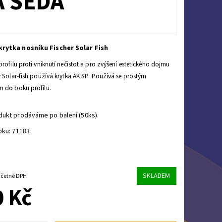
A ŠEDÁ
rytka nosníku Fischer Solar Fish
profilu proti vniknutí nečistot a pro zvýšení estetického dojmu
y Solar-fish používá krytka AK SP. Používá se prostým
m do boku profilu.
dukt prodáváme po balení (50ks).
bku: 71183
SKLADEM
 028,50 Kč včetně DPH
 Kč