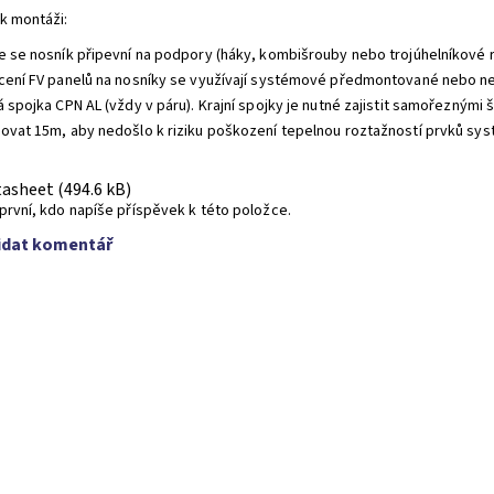
k montáži:
e se nosník připevní na podpory (háky, kombišrouby nebo trojúhelníkové
cení FV panelů na nosníky se využívají systémové předmontované nebo n
á spojka CPN AL (vždy v páru). Krajní spojky je nutné zajistit samořeznými
ovat 15m, aby nedošlo k riziku poškození tepelnou roztažností prvků sys
asheet (494.6 kB)
první, kdo napíše příspěvek k této položce.
idat komentář