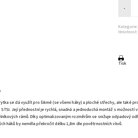
-
Kategorie:
Hmotnost:
Tisk
y
rytka se dá využít pro šikmé (se všemi háky) a ploché střechy, ale také pro
 STSI. Její přednostní je rychlá, snadná a jednoduchá montáž s možností
elníkových rámů. Díky optimalizovaným rozměrům se snižuje odpadový odř
ých háků by neměla překročit délku 1,8m dle povětrnostních vlivů.